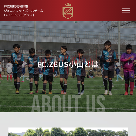
神奈川県相模原市
ジュニアフットボールチーム
FC ZEUS小山(ゼウス)
FC.ZEUS小山とは
ABOUT US