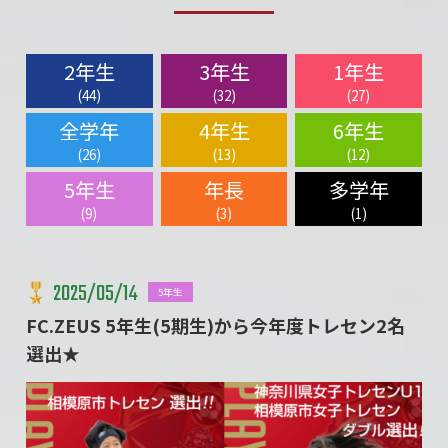
2年生
3年生
1年生
(44)
(32)
(27)
全学年
4年生
6年生
(26)
(13)
(12)
5年生
年長
多学年
(9)
(3)
(1)
2025/05/14
5年生
FC.ZEUS 5年生(5期生)から今年度トレセン2名
選出★