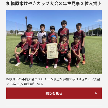
相模原市けやきカップ大会３年生見事３位入賞♪
相模原市の市内大会で３０チーム以上が参加するけやきカップ大会
で ３年生(５期生)が３位入…
続きを見る