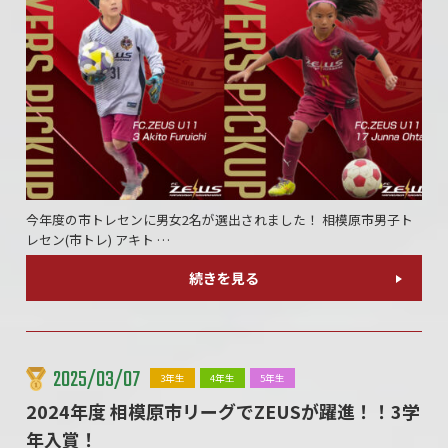
今年度の市トレセンに男女2名が選出されました！ 相模原市男子ト
レセン(市トレ) アキト …
続きを見る
2025/03/07
3年生
4年生
5年生
2024年度 相模原市リーグでZEUSが躍進！！3学
年入賞！