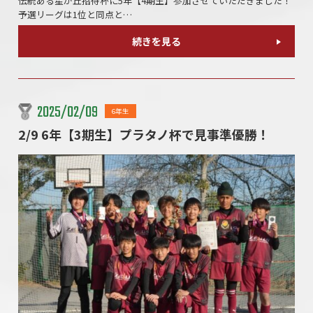
伝統ある星が丘招待杯に5年【4期生】参加させていただきました！
予選リーグは1位と同点と…
続きを見る
2025/02/09
6年生
2/9 6年【3期生】プラタノ杯で見事準優勝！