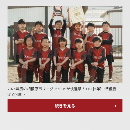
2024年度の相模原市リーグでZEUSが快進撃！ U11[5年]…準優勝
U10[4年]…
続きを見る