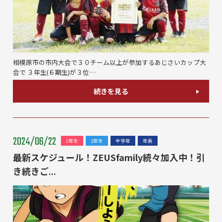
相模原市の市内大会で３０チーム以上が参加するあじさいカップ大
会で ３年生(６期生)が３位…
続きを見る
2024/06/22
1年生
2年生
全学年
年長
最新スケジュール！ZEUSfamily続々加入中！引
き続きご...