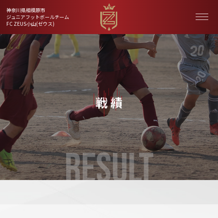
神奈川県相模原市
ジュニアフットボールチーム
FC ZEUS小山(ゼウス)
戦 績
RESULT