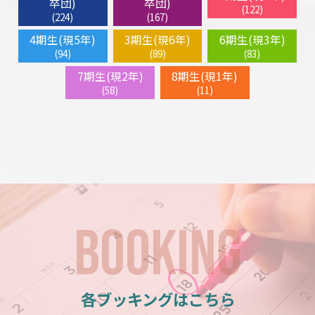
卒団)
卒団)
(122)
(224)
(167)
4期生(現5年)
3期生(現6年)
6期生(現3年)
(94)
(89)
(83)
7期生(現2年)
8期生(現1年)
(58)
(11)
BOOKING
各ブッキングはこちら