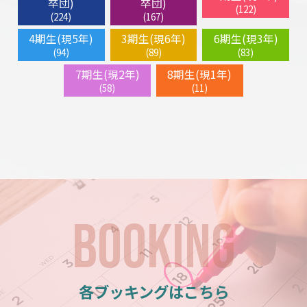
卒団)
卒団)
(122)
(224)
(167)
4期生(現5年)
3期生(現6年)
6期生(現3年)
(94)
(89)
(83)
7期生(現2年)
8期生(現1年)
(58)
(11)
BOOKING
各ブッキングはこちら