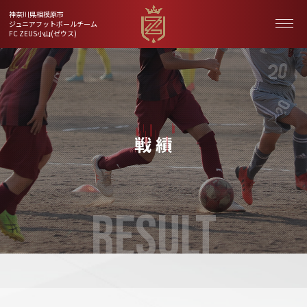
神奈川県相模原市
ジュニアフットボールチーム
FC ZEUS小山(ゼウス)
戦 績
RESULT