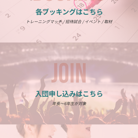
各ブッキングはこちら
トレーニングマッチ / 招待試合 / イベント / 取材
JOIN
入団申し込みはこちら
年長～6年生が対象