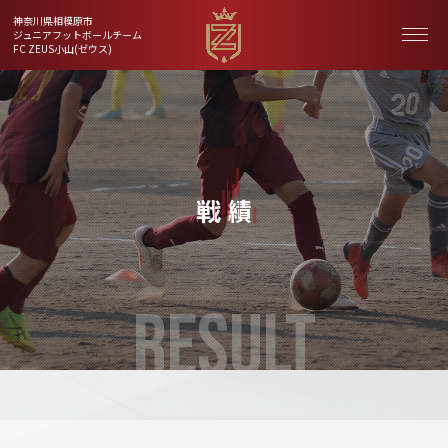
神奈川県相模原市
ジュニアフットボールチーム
FC ZEUS小山(ゼウス)
戦 績
RESULT