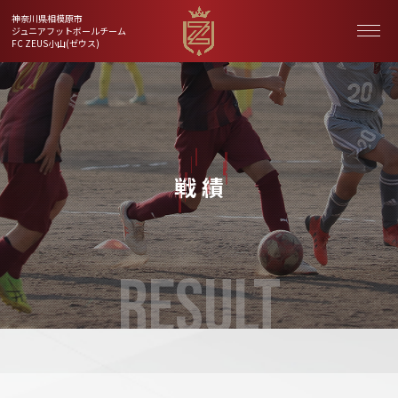
神奈川県相模原市
ジュニアフットボールチーム
FC ZEUS小山(ゼウス)
戦 績
RESULT