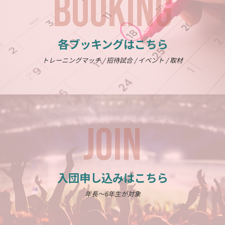
BOOKING
各ブッキングはこちら
トレーニングマッチ / 招待試合 / イベント / 取材
JOIN
入団申し込みはこちら
年長～6年生が対象