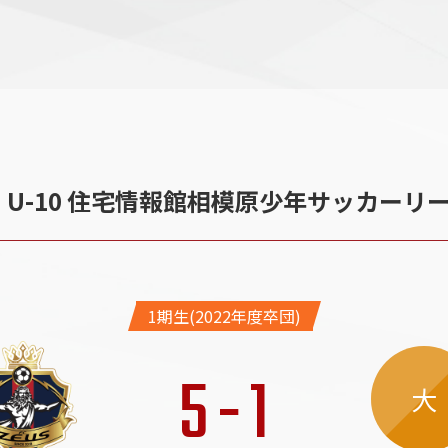
生】U-10 住宅情報館相模原少年サッカーリ
1期生(2022年度卒団)
5
-
1
大