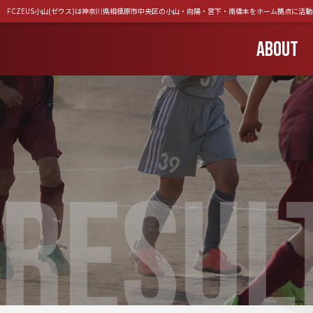
FCZEUS小山(ゼウス)は神奈川県相模原市中央区の小山・向陽・宮下・南橋本をホーム拠点に活
ABOUT
RESUL