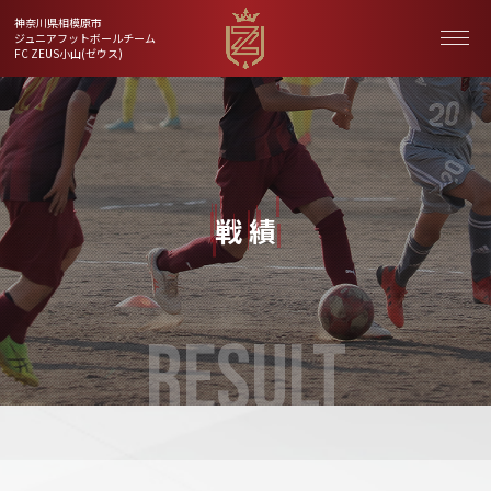
神奈川県相模原市
ジュニアフットボールチーム
FC ZEUS小山(ゼウス)
戦 績
RESULT