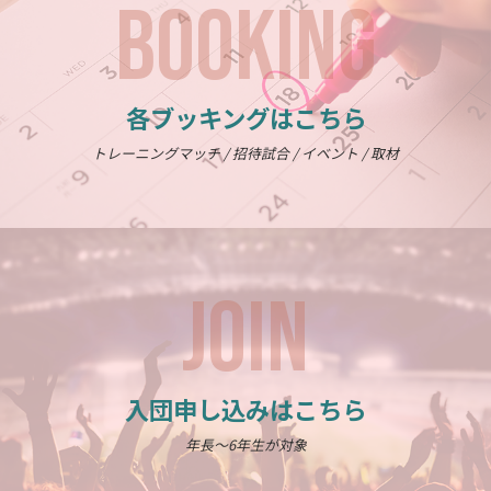
BOOKING
各ブッキングはこちら
トレーニングマッチ / 招待試合 / イベント / 取材
JOIN
入団申し込みはこちら
年長～6年生が対象