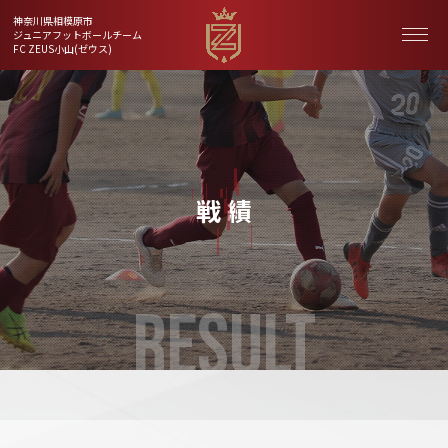
神奈川県相模原市
ジュニアフットボールチーム
FC ZEUS小山(ゼウス)
戦 績
RESULT