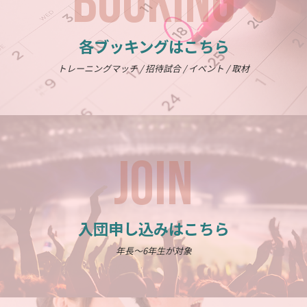
BOOKING
各ブッキングはこちら
トレーニングマッチ / 招待試合 / イベント / 取材
JOIN
入団申し込みはこちら
年長～6年生が対象