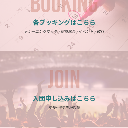
BOOKING
各ブッキングはこちら
トレーニングマッチ / 招待試合 / イベント / 取材
JOIN
入団申し込みはこちら
年長～6年生が対象