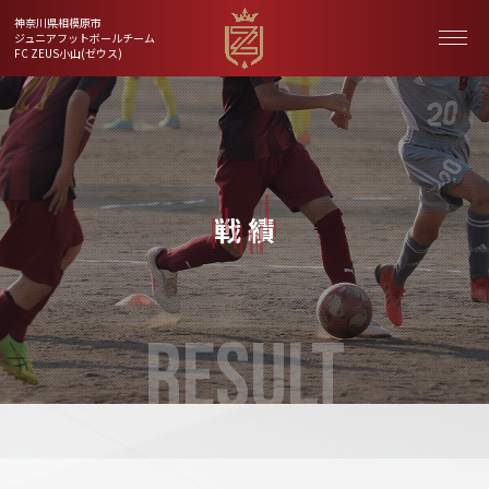
神奈川県相模原市
ジュニアフットボールチーム
FC ZEUS小山(ゼウス)
戦 績
RESULT