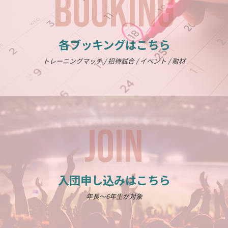
BOOKING
各ブッキングはこちら
トレーニングマッチ / 招待試合 / イベント / 取材
JOIN
入団申し込みはこちら
年長～6年生が対象