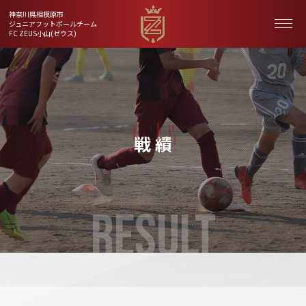
神奈川県相模原市
ジュニアフットボールチーム
FC ZEUS小山(ゼウス)
戦 績
RESULT