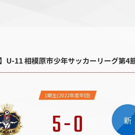
生】U-11 相模原市少年サッカーリーグ第4
1期生(2022年度卒団)
5
-
0
新