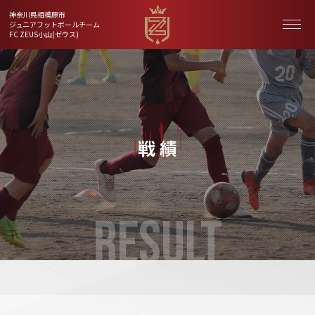
神奈川県相模原市
ジュニアフットボールチーム
FC ZEUS小山(ゼウス)
戦 績
RESULT