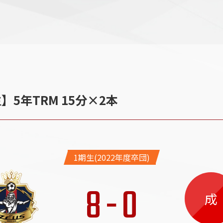
生】5年TRM 15分×2本
1期生(2022年度卒団)
8
-
0
成