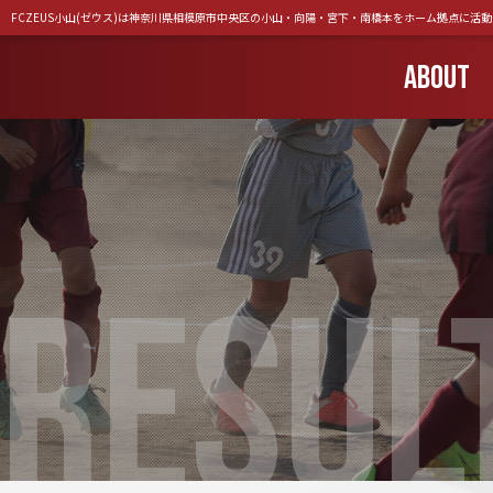
FCZEUS小山(ゼウス)は神奈川県相模原市中央区の小山・向陽・宮下・南橋本をホーム拠点に活
ABOUT
RESUL