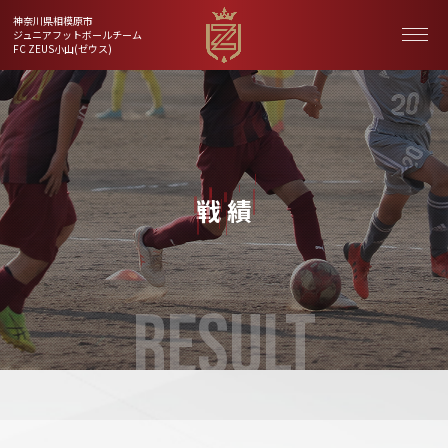
神奈川県相模原市
ジュニアフットボールチーム
FC ZEUS小山(ゼウス)
戦 績
RESULT