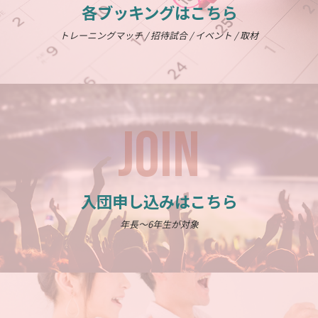
各ブッキングはこちら
トレーニングマッチ / 招待試合 / イベント / 取材
JOIN
入団申し込みはこちら
年長～6年生が対象