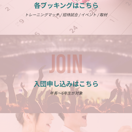
各ブッキングはこちら
トレーニングマッチ / 招待試合 / イベント / 取材
JOIN
入団申し込みはこちら
年長～6年生が対象