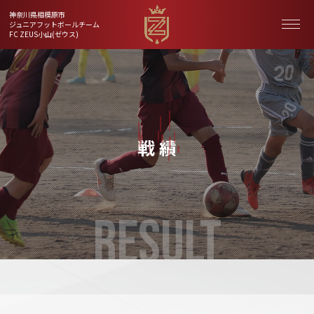
神奈川県相模原市
ジュニアフットボールチーム
FC ZEUS小山(ゼウス)
戦 績
RESULT