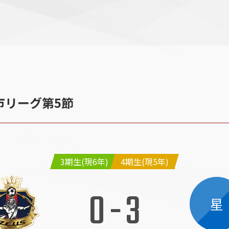
】市リーグ第5節
3期生(現6年)
4期生(現5年)
0
-
3
星