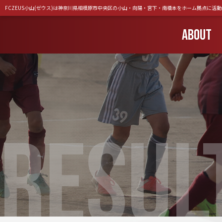
FCZEUS小山(ゼウス)は神奈川県相模原市中央区の小山・向陽・宮下・南橋本をホーム拠点に活
ABOUT
RESUL