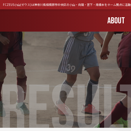
FCZEUS小山(ゼウス)は神奈川県相模原市中央区の小山・向陽・宮下・南橋本をホーム拠点に活
ABOUT
RESUL