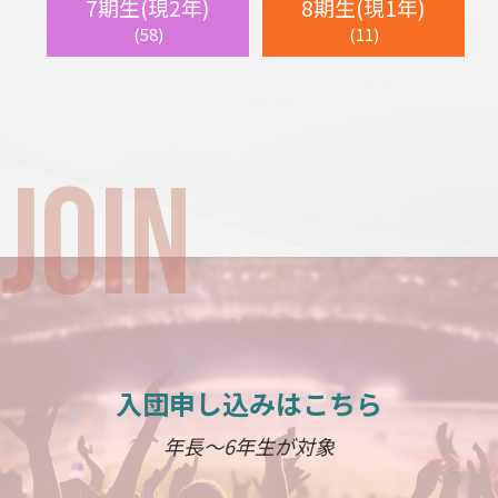
7期生(現2年)
8期生(現1年)
(58)
(11)
入団申し込みはこちら
年長～6年生が対象