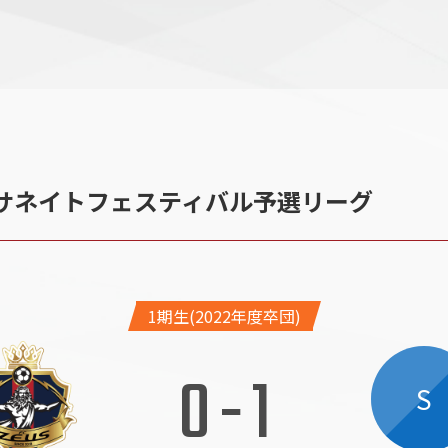
ァサネイトフェスティバル予選リーグ
1期生(2022年度卒団)
0
-
1
S