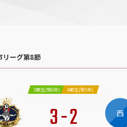
】市リーグ第8節
3期生(現6年)
4期生(現5年)
3
-
2
西