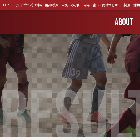
FCZEUS小山(ゼウス)は神奈川県相模原市中央区の小山・向陽・宮下・南橋本をホーム拠点に活
ABOUT
RESUL