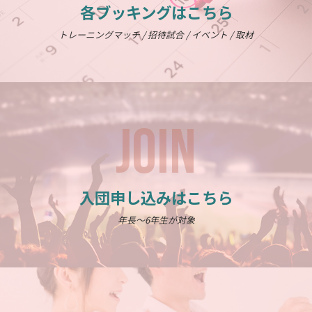
各ブッキングはこちら
トレーニングマッチ / 招待試合 / イベント / 取材
JOIN
入団申し込みはこちら
年長～6年生が対象