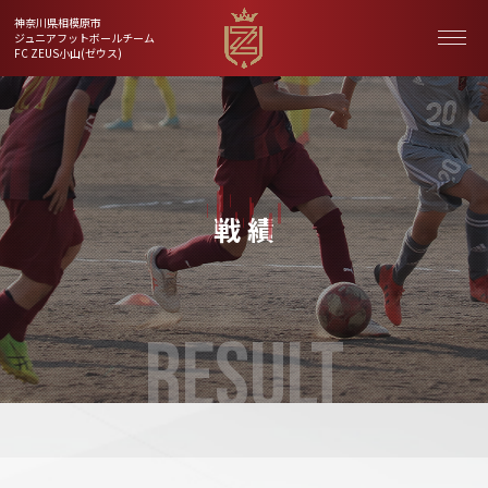
神奈川県相模原市
ジュニアフットボールチーム
FC ZEUS小山(ゼウス)
戦 績
RESULT