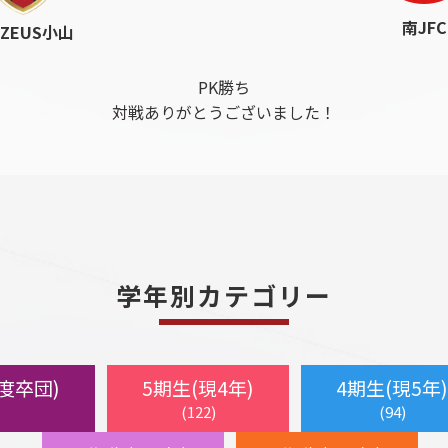
南JFC
.ZEUS小山
PK勝ち
対戦ありがとうございました！
学年別カテゴリー
年度卒団)
5期生(現4年)
4期生(現5年)
(122)
(94)