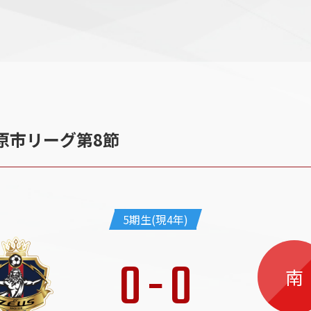
原市リーグ第8節
5期生(現4年)
0
-
0
南