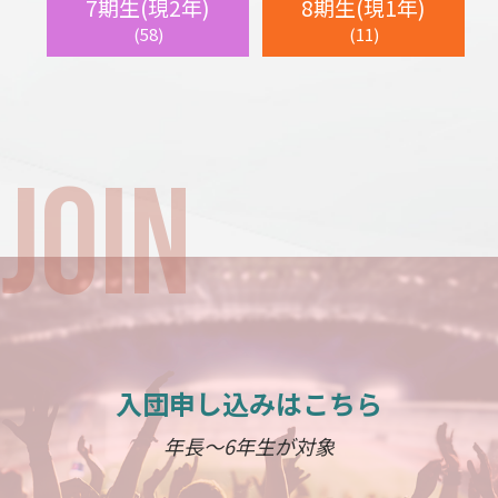
7期生(現2年)
8期生(現1年)
(58)
(11)
入団申し込みはこちら
年長～6年生が対象