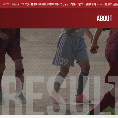
FCZEUS小山(ゼウス)は神奈川県相模原市中央区の小山・向陽・宮下・南橋本をホーム拠点に活
ABOUT
RESUL