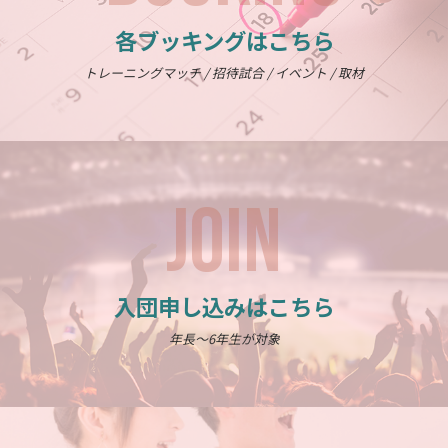
各ブッキングはこちら
トレーニングマッチ / 招待試合 / イベント / 取材
JOIN
入団申し込みはこちら
年長～6年生が対象