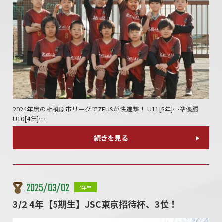
2024年度の相模原市リーグでZEUSが快進撃！ U11[5年]…準優勝
U10[4年]…
続きを見る
2025/03/02
4年生
3/2 4年【5期生】JSC東京招待杯、3位！