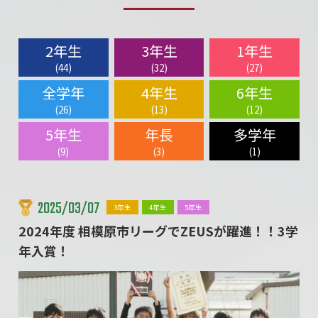
2年生
3年生
1年生
(44)
(32)
(27)
全学年
4年生
6年生
(26)
(13)
(12)
5年生
年長
多学年
(9)
(3)
(1)
2025/03/07
3年生
4年生
5年生
2024年度 相模原市リーグでZEUSが躍進！！3学
年入賞！