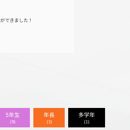
事ができました！
5年生
年長
多学年
(9)
(3)
(1)