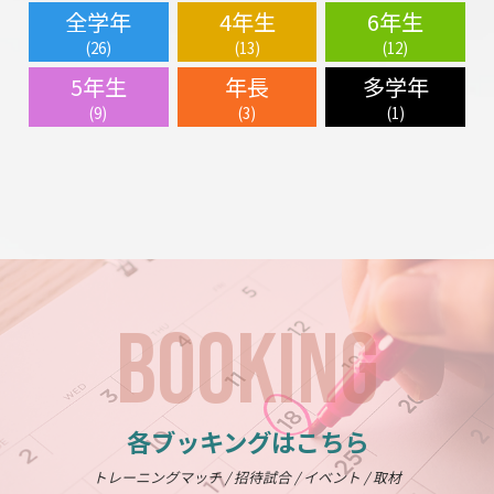
全学年
4年生
6年生
(26)
(13)
(12)
5年生
年長
多学年
(9)
(3)
(1)
BOOKING
各ブッキングはこちら
トレーニングマッチ / 招待試合 / イベント / 取材